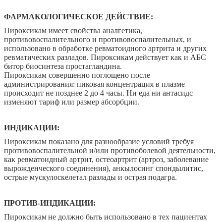
ФАРМАКОЛОГИЧЕСКОЕ ДЕЙСТВИЕ:
Пироксикам
имеет свойства аналгетика,
противовоспалительного и противовоспалительных, и
использовано в обработке ревматоидного артрита и других
ревматических разладов. Пироксикам действует как и АБС
битор биосинтеза простагландина.
Пироксикам
совершенно поглощено после
администрирования: пиковая концентрация в плазме
происходит не позднее 2 до 4 часы. Ни еда ни антасидс
изменяют тариф или размер абсорбции.
ИНДИКАЦИИ:
Пироксикам
показано для разнообразие условий требуя
противовоспалительной и/или противоболевой деятельности,
как ревматоидный артрит, остеоартрит (артроз, заболевание
вырожденческого соединения), анкылосинг спондылитис,
острые мускулоскелетал разлады и острая подагра.
ПРОТИВ-ИНДИКАЦИИ:
Пироксикам
не должно быть использовано в тех пациентах