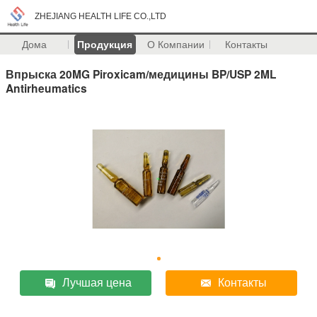
ZHEJIANG HEALTH LIFE CO.,LTD
Дома
Продукция
О Компании
Контакты
Впрыска 20MG Piroxicam/медицины BP/USP 2ML
Antirheumatics
Лучшая цена
Контакты