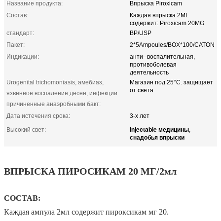
Название продукта:
Впрыска Piroxicam
Состав:
Каждая впрыска 2ML
содержит: Piroxicam 20MG
стандарт:
BP/USP
Пакет:
2*5Ampoules/BOX*100/CATON
Индикации:
анти--воспалительная,
противоболевая
деятельность
Urogenital trichomoniasis, амебиаз,
Магазин под 25°C. защищает
от света.
язвенное воспаление десен, инфекции
причиненные анаэробными бакт:
Дата истечения срока:
3-х лет
injectable медицины
Высокий свет:
,
снадобья впрыски
ВПРЫСКА ПИРОСИКАМ 20 МГ/2мл
СОСТАВ:
Каждая ампула 2мл содержит пироксикам мг 20.