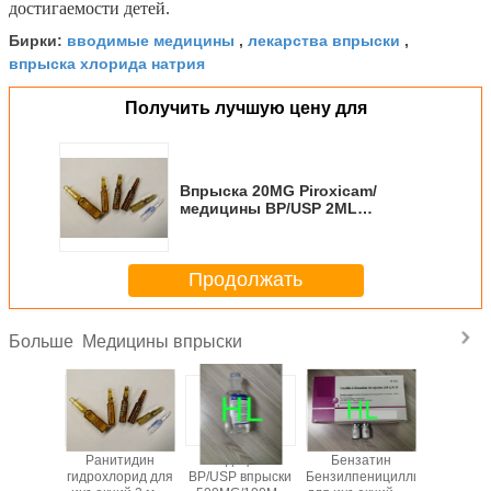
достигаемости детей.
вводимые медицины
лекарства впрыски
Бирки:
,
,
впрыска хлорида натрия
Получить лучшую цену для
Впрыска 20MG Piroxicam/
медицины BP/USP 2ML
Antirheumatics
Продолжать
Медицины впрыски
Больше
иаксон
Ранитидин
Медицины
Бензатин
Впрыска
иевый
гидрохлорид для
BP/USP впрыски
Бензилпенициллин
Antibi