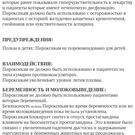
которые ранее показывали гиперчувствительность к лекарству
и пациенты которые имеют печеночную дисфункцию.
Пироксикам
должно быть использовано с осторожностью в
пациентах с историей желудочно-кишечных кровотечения,
гнойников или чувствительности аспирина.
ПРЕДУПРЕЖДЕНИЯ:
Польза в детях:
Пироксикам
не порекомендовано для детей.
ВЗАИМОДЕЙСТВИЯ:
Пироксикам
не должно быть использовано в пациентах на
типа кумарин противокоагуляторах.
Пироксикам
увеличивает уровни лития плазмы.
БЕРЕМЕННОСТЬ И МОЛОКОВЫВЕДЕНИЕ:
Пироксикам
не должно быть использовано пациентами
которые беременный.
Безопасность
Пироксикам
во время беременности или во
пользы
время молоковыведения пока не
установлена.
была
Пироксикам
блокирует синтез и отпуск простагландина
влиянием на биосынтетасе простагландина. Это влияние было
связано с увеличенным падением дыстосиа и задержанным
партуритион в беременных животных когда продолжалась